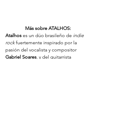
Más sobre ATALHOS:
Atalhos
 es un dúo brasileño de 
indie 
rock
 fuertemente inspirado por la 
pasión del vocalista y compositor 
Gabriel Soares
, y del guitarrista 
Conrado Passarelli
 por literatura.
Mezclado por 
Mark Howard
 (Neil 
Young, Tom Waits), lanzó en 2014 el 
vinilo doble 
“Onde A Gente Morre”
, 
además de 
“Animais Feridos”
 (2017) 
que tuvo el clip del single 
“The Bell 
Jar”
 inspirado en el novela de la 
escritora Sylvia Plath, grabado en 
Nueva York.