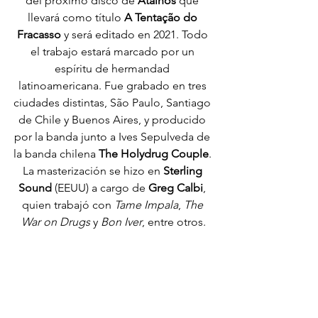
del próximo disco de 
Atalhos
 que 
llevará como título 
A Tentação do 
Fracasso
 y será editado en 2021. Todo 
el trabajo estará marcado por un 
espíritu de hermandad 
latinoamericana. Fue grabado en tres 
ciudades distintas, São Paulo, Santiago 
de Chile y Buenos Aires, y producido 
por la banda junto a Ives Sepulveda de 
la banda chilena 
The Holydrug Couple
. 
La masterización se hizo en 
Sterling 
Sound
 (EEUU) a cargo de 
Greg Calbi
, 
quien trabajó con 
Tame Impala
, 
The 
War on Drugs
 y 
Bon Iver
, entre otros.