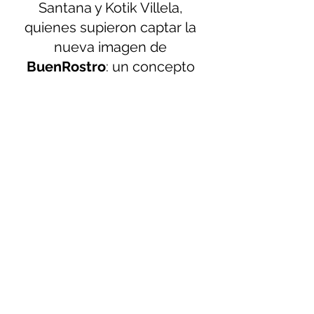
Santana y Kotik Villela, 
quienes supieron captar la 
nueva imagen de 
BuenRostro
: un concepto 
tribal de respeto a la tierra y 
las problemáticas 
ambientales por las que 
atraviesa el planeta en el siglo 
XXI.
Sigue a BuenRostro en sus 
Redes Sociales
https://www.facebook.c
om/buenrostromx