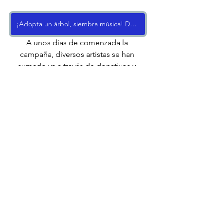
¡Adopta un árbol, siembra música! Dona aquí
A unos días de comenzada la 
campaña, diversos artistas se han 
sumado ya a través de donativos y 
haciendo eco de la convocatoria. Gasú 
(amantes de Lola), Sal Toache (Discos 
Intolerancia), Stone (ex víctimas del Dr. 
Cerebro), Fayo Riesgo de Contagio y 
Alvaro (Crista Galli) músicos que se han 
sumado a la organización de Climate 
Live, comprometidos con el tema 
ambiental y hacer esfuerzos para hacer 
un llamado a otros músicos para que 
se sumen a esta gran iniciativa.
Sigue a Climate Live México en sus 
Redes Sociales