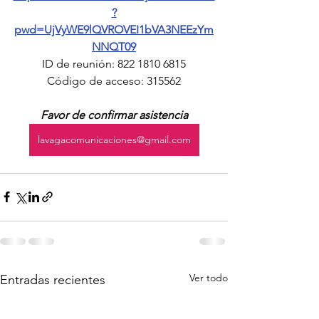
?
pwd=UjVyWE9lQVROVEI1bVA3NEEzYm
NNQT09
ID de reunión: 822 1810 6815
Código de acceso: 315562
Favor de confirmar asistencia
lavagacomunicaciones@gmail.com
Ver todo
Entradas recientes