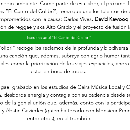
 medio ambiente. Como parte de esa labor, el próximo 1
as “El Canto del Colibrí”, tema que une los talentos de c
prometidos con la causa: Carlos Vives, 
David Kawooq
ión de reggae y ska Alto Grado y el proyecto de fusión 
Escucha aquí "El Canto del Colibrí"
olibrí” recoge los reclamos de la profunda y biodiversa 
una canción que, además, subraya con agrio humor tant
ales como la priorización de los viajes espaciales, ahora
estar en boca de todos. 
ggae, grabado en los estudios de Gaira Música Local y Ca
, desborda energía y contagia con su cadencia desde s
o de la genial unión que, además, contó con la particip
, y Abstin Caviedes (quien ha tocado con Monsieur Peri
entre otros), en el trombón.