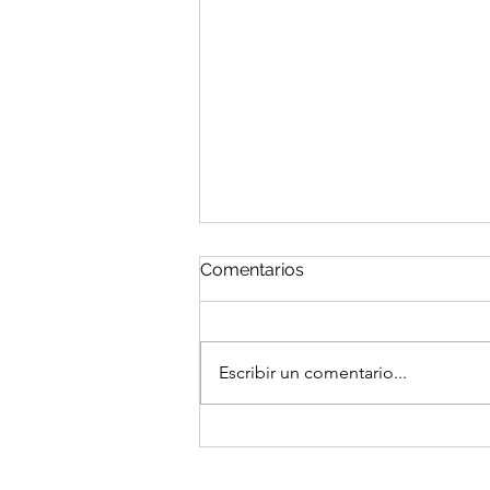
Comentarios
Escribir un comentario...
20 años de sabores
musicales: llega Antojitos
Mexicanos Volumen 20