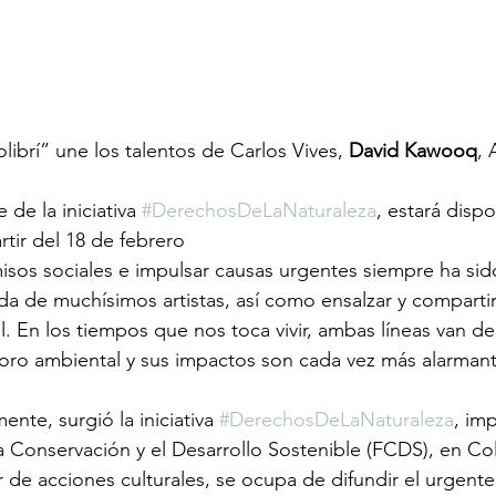
librí” une los talentos de Carlos Vives, 
David Kawooq
, 
 de la iniciativa 
#DerechosDeLaNaturaleza
, estará dispo
rtir del 18 de febrero
sos sociales e impulsar causas urgentes siempre ha sid
da de muchísimos artistas, así como ensalzar y comparti
al. En los tiempos que nos toca vivir, ambas líneas van d
ioro ambiental y sus impactos son cada vez más alarmant
nte, surgió la iniciativa 
#DerechosDeLaNaturaleza
, im
a Conservación y el Desarrollo Sostenible (FCDS), en Co
tir de acciones culturales, se ocupa de difundir el urgen