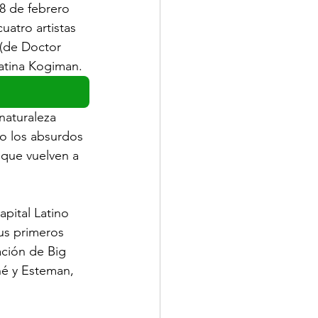
8 de febrero 
uatro artistas 
 (de Doctor 
latina Kogiman. 
naturaleza 
o los absurdos 
 que vuelven a 
pital Latino 
us primeros 
ación de Big 
né y Esteman, 