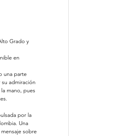
Alto Grado y 
nible en 
o una parte 
r su admiración 
e la mano, pues 
es. 
pulsada por la 
lombia. Una 
te mensaje sobre 