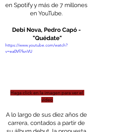
en Spotify y más de 7 millones 
en YouTube. 
Debi Nova, Pedro Capó - 
"Quédate"
https://www.youtube.com/watch?
v=ea0Vf7fsnVU
Haga click en la imagen para ver el 
vídeo
A lo largo de sus diez años de 
carrera, contados a partir de 
su álbum debut, la propuesta 