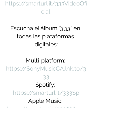
https://smarturl.it/333VideoOfi
cial
Escucha el álbum 
“3:33”
 en 
todas las plataformas 
digitales:
Multi-platform: 
https://SonyMusicCA.lnk.to/3
33
Spotify: 
https://smarturl.it/333Sp
Apple Music: 
https://smarturl.it/333AMusic
iTunes: 
https://smarturl.it/333iT