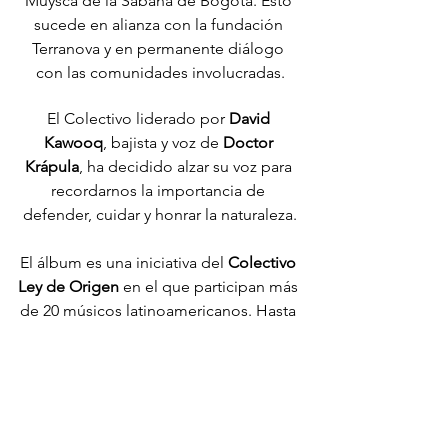
Muysca de la Sabana de Bogotá. Esto 
sucede en alianza con la fundación 
Terranova y en permanente diálogo 
con las comunidades involucradas.
El Colectivo liderado por 
David 
Kawooq
, bajista y voz de 
Doctor 
Krápula
, ha decidido alzar su voz para 
recordarnos la importancia de 
defender, cuidar y honrar la naturaleza.
El álbum es una iniciativa del 
Colectivo 
Ley de Origen 
en el que participan más 
de 20 músicos latinoamericanos. Hasta 
el momento se han sumado los artistas 
J
uanes, Rubén Albarrán, Ali aka Mind, 
MonSoon, Andrés Cepeda, Anthony 
B., Martinika y Big Mancilla
, quienes 
han Sumado su voz por los territorios 