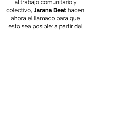
al trabajo comunitario y 
colectivo, 
Jarana Beat
 hacen 
ahora el llamado para que 
esto sea posible: a partir del 
27 de enero y hasta el 25 de 
febrero, el público podrá 
apoyar su campaña de 
recaudación en Kickstarter, 
método con el que lograron 
recaudar los fondos para 
viajar al SXSW de Austin, 
Texas, en 2012. 
Jarana Beat - Kickstarter 
2021