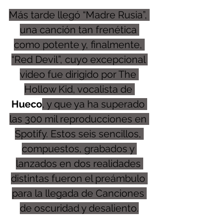
Más tarde llegó “Madre Rusia”, 
una canción tan frenética 
como potente y, finalmente, 
“Red Devil”, cuyo excepcional 
video fue dirigido por The 
Hollow Kid, vocalista de 
Hueco
, y que ya ha superado 
las 300 mil reproducciones en 
Spotify. Estos seis sencillos, 
compuestos, grabados y 
lanzados en dos realidades 
distintas fueron el preámbulo 
para la llegada de Canciones 
de oscuridad y desaliento.