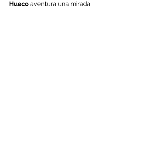
Hueco
 aventura una mirada 
distinta y agria sobre nuestro 
entorno actual: desde la 
forma en que leemos y 
construimos la realidad a 
partir de noticias falsas hasta 
la concepción de una 
feminidad dura, sensual y 
oscura, 
Hueco
 vuelve a 
demostrar por qué son una 
de las bandas más 