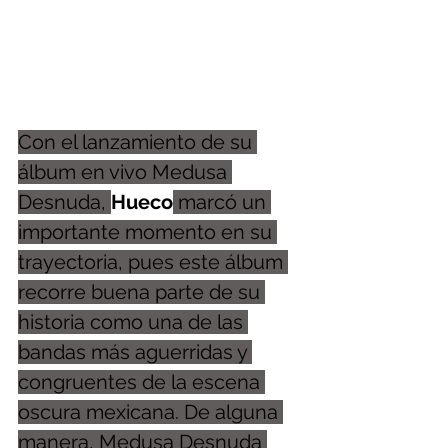
Con el lanzamiento de su 
álbum en vivo Medusa 
Desnuda, 
Hueco
 marcó un 
importante momento en su 
trayectoria, pues este álbum 
recorre buena parte de su 
historia como una de las 
bandas más aguerridas y 
congruentes de la escena 
oscura mexicana. De alguna 
manera, Medusa Desnuda 