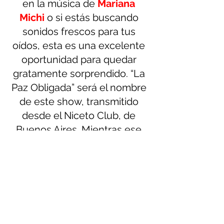
en la música de
Mariana 
Michi
o si estás buscando 
sonidos frescos para tus 
oídos, esta es una excelente 
oportunidad para quedar 
gratamente sorprendido. “La 
Paz Obligada” será el nombre 
de este show, transmitido 
desde el Niceto Club, de 
Buenos Aires. Mientras ese 
momento llega, los invitamos 
a escuchar Cayó el valiente, 
álbum que se encuentra 
disponible en todas las 
plataformas digitales. ¡La 
fecha está pactada, ahí nos 