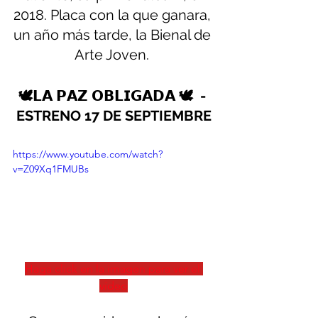
2018. Placa con la que ganara, 
un año más tarde, la Bienal de 
Arte Joven. 
🕊️𝗟𝗔 𝗣𝗔𝗭 𝗢𝗕𝗟𝗜𝗚𝗔𝗗𝗔 🕊️  - 
ESTRENO 17 DE SEPTIEMBRE
https://www.youtube.com/watch?
v=Z09Xq1FMUBs
Haga click en la imagen para ver el 
vídeo