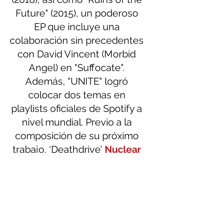
Future" (2015), un poderoso 
EP que incluye una 
colaboración sin precedentes 
con David Vincent (Morbid 
Angel) en "Suffocate". 
Además, "UNITE" logró 
colocar dos temas en 
playlists oficiales de Spotify a 
nivel mundial. Previo a la 
composición de su próximo 
trabajo, ‘Deathdrive’ 
Nuclear 
Chaos
pasó los últimos tres 
años en una gira extensa que 
los llevó a grandes 
escenarios como MetalDays 
Festival en Tolmin, Eslovenia, 