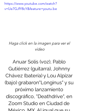
https://www.youtube.com/watch?
v=lJe7GJfY8cY&feature=youtu.be
Haga click en la imagen para ver el 
vídeo
Anuar Solís (voz), Pablo 
Gutiérrez (guitarra), Johnny 
Chávez (batería) y Lou Alpízar 
(bajo) grabaron"Longinus" y su 
próximo lanzamiento 
discográfico, "Deathdrive", en 
Zoom Studio en Ciudad de 
México, MX. Al igual que su 