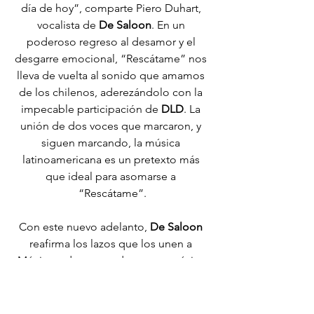
día de hoy”, comparte Piero Duhart, 
vocalista de 
De Saloon
. En un 
poderoso regreso al desamor y el 
desgarre emocional, “Rescátame” nos 
lleva de vuelta al sonido que amamos 
de los chilenos, aderezándolo con la 
impecable participación de 
DLD
. La 
unión de dos voces que marcaron, y 
siguen marcando, la música 
latinoamericana es un pretexto más 
que ideal para asomarse a 
“Rescátame”.
Con este nuevo adelanto, 
De Saloon
reafirma los lazos que los unen a 
México y da cuenta de que su música 
sigue buscando conectar con el 
público de manera profunda, personal 
y sin miedo a esas emociones que 