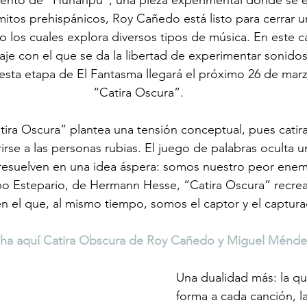
ento de “Hunahpú”, una pieza experimental donde se e
s mitos prehispánicos, Roy Cañedo está listo para cerrar u
jo los cuales explora diversos tipos de música. En este ca
je con el que se da la libertad de experimentar sonidos
esta etapa de El Fantasma llegará el próximo 26 de marzo
“Catira Oscura”. 
tira Oscura” plantea una tensión conceptual, pues catir
irse a las personas rubias. El juego de palabras oculta u
resuelven en una idea áspera: somos nuestro peor enemi
obo Estepario, de Hermann Hesse, “Catira Oscura” recre
en el que, al mismo tiempo, somos el captor y el captura
ha aquí Catira Obscura de Roy Cañedo y Miguel Ménde
Una dualidad más: la q
forma a cada canción, la