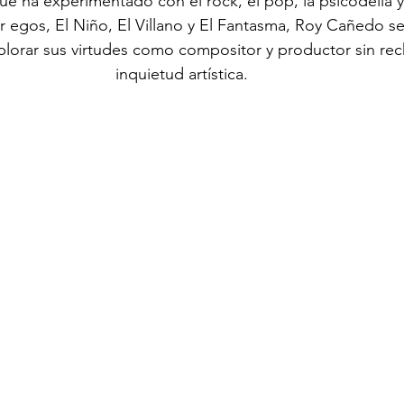
que ha experimentado con el rock, el pop, la psicodelia y 
er egos, El Niño, El Villano y El Fantasma, Roy Cañedo s
lorar sus virtudes como compositor y productor sin rec
inquietud artística. 