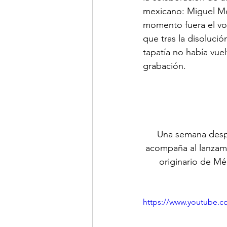
mexicano: Miguel Mé
momento fuera el voc
que tras la disoluci
tapatía no había vue
grabación. 
Una semana despu
acompaña al lanzamie
originario de Mé
https://www.youtube.