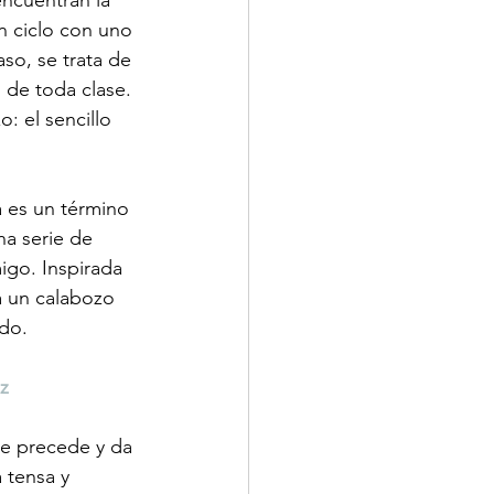
ncuentran la 
n ciclo con uno 
so, se trata de 
 de toda clase. 
: el sencillo 
a es un término 
na serie de 
go. Inspirada 
a un calabozo 
do. 
z
ue precede y da 
 tensa y 