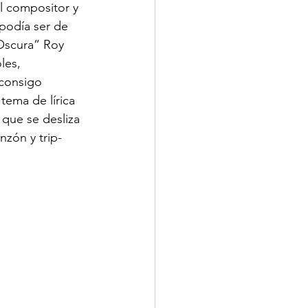
el compositor y 
podía ser de 
Oscura” Roy 
les, 
consigo 
tema de lírica 
que se desliza 
zón y trip-