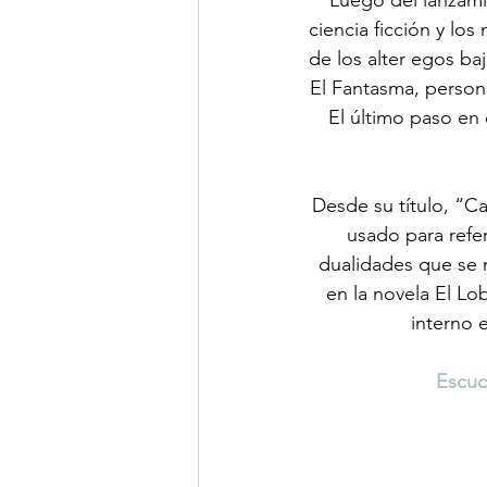
Luego del lanzami
ciencia ficción y lo
de los alter egos ba
El Fantasma, persona
El último paso en 
Desde su título, “Ca
usado para refer
dualidades que se 
en la novela El L
interno 
Escuc