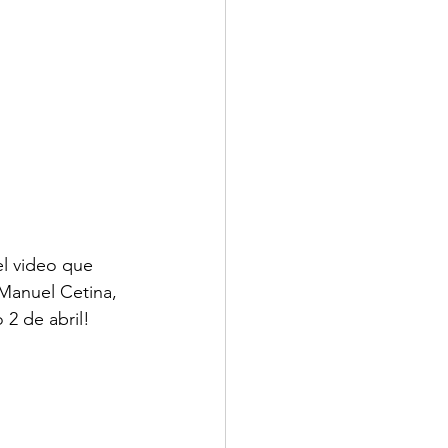
l video que 
 Manuel Cetina, 
2 de abril! 