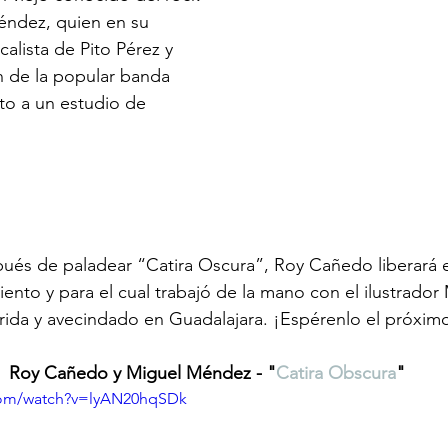
ndez, quien en su 
alista de Pito Pérez y 
ón de la popular banda 
lto a un estudio de 
és de paladear “Catira Oscura”, Roy Cañedo liberará e
nto y para el cual trabajó de la mano con el ilustrador
rida y avecindado en Guadalajara. ¡Espérenlo el próximo 
 Roy Cañedo y Miguel Méndez - "
Catira Obscura
"
com/watch?v=lyAN20hqSDk