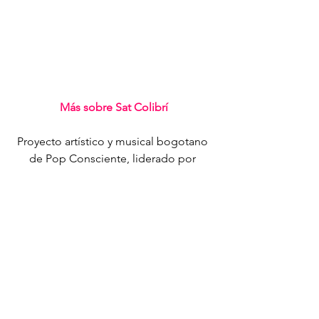
Más sobre Sat Colibrí
Proyecto artístico y musical bogotano 
de Pop Consciente, liderado por 
Santiago Andrés Torres, ex-Globos de 
Aire. Su música pop, inspirada en las 
representaciones del plano espiritual 
tiene un propósito: despertar y elevar 
la conciencia; hacer bailar desde el 
alma. Su nombre artístico está 
inspirado en el ancestral y mitológico 
símbolo del colibrí, pájaro mensajero 
del sol; y en la palabra sánscrita “Sat”, 