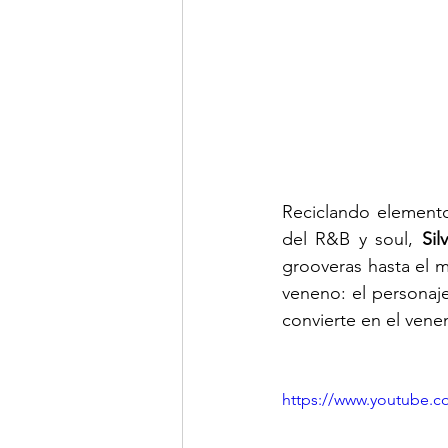
Reciclando elemento
del R&B y soul, 
Sil
grooveras hasta el m
veneno: el personaje
convierte en el vene
https://www.youtube