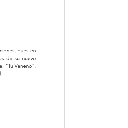
iones, pues en 
os de su nuevo 
e, “Tu Veneno”, 
l.