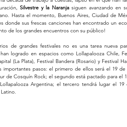
 década de trabajo a cuestas, lapso en el que han lan
uración, 
Silvestre y la Naranja
 siguen avanzando en su
cano. Hasta el momento, Buenos Aires, Ciudad de Méxi
es donde sus frescas canciones han encontrado un eco 
nto de los grandes encuentros con su público!
rios de grandes festivales no es una tarea nueva pa
 han logrado en espacios como Lollapalooza Chile, Fest
pital (La Plata), Festival Bandera (Rosario) y Festival Ha
s importantes pasos: el primero de ellos será el 19 de
Sur de Cosquín Rock; el segundo está pactado para el 1
 Lollapalooza Argentina; el tercero tendrá lugar el 19
 Latino.