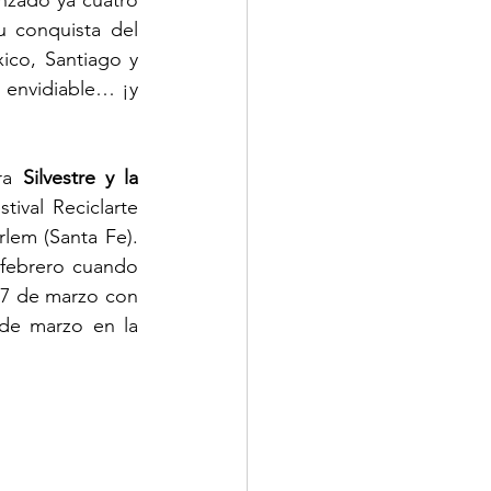
zado ya cuatro 
 conquista del 
co, Santiago y 
envidiable… ¡y 
ra 
Silvestre y la 
ival Reciclarte 
rlem (Santa Fe). 
 febrero cuando 
7 de marzo con 
 de marzo en la 