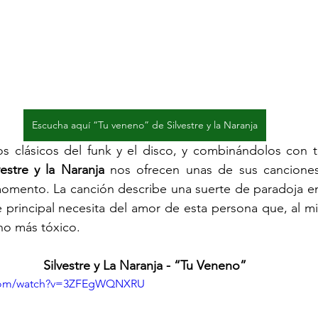
Escucha aquí “Tu veneno” de Silvestre y la Naranja
s clásicos del funk y el disco, y combinándolos con t
vestre y la Naranja
 nos ofrecen unas de sus canciones 
omento. La canción describe una suerte de paradoja ent
 principal necesita del amor de esta persona que, al m
no más tóxico.
Silvestre y La Naranja - “Tu Veneno”
.com/watch?v=3ZFEgWQNXRU