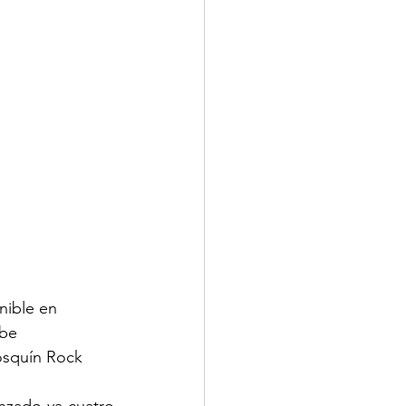
nible en 
ube
osquín Rock 