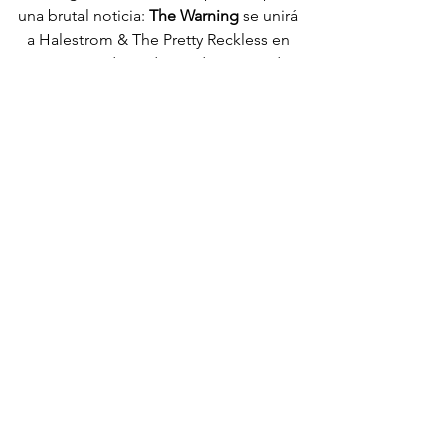
una brutal noticia: 
The Warning
 se unirá 
a Halestrom & The Pretty Reckless en 
su gira estadounidense de verano de 
2022 y a Three Days Grace en su gira 
canadiense de otoño, haciendo 
paradas para cumplir con las fechas de 
su gira, casi todas ellas con localidades 
agotadas. ‘ERROR’ ya está en las calles 
y sí: es un álbum que está cambiando 
la historia del rock hecho en México. 
Sigue a The Warning en sus rede 
sociales
Facebook/ 
TheWarningRockBand
Instagram/ 
thewarningrockband
Tiktok/ 
@thewarningrockband