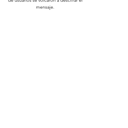
de usuarios se volcaron a descifrar el 
mensaje. 