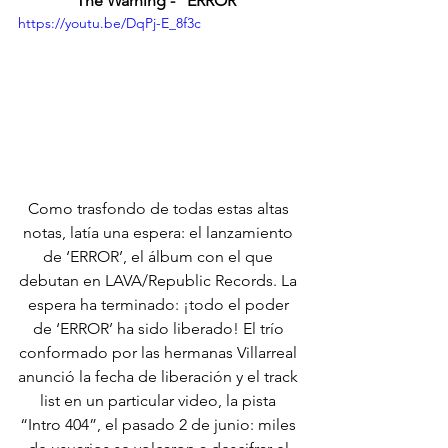
The Warning - "ERROR"
https://youtu.be/DqPj-E_8f3c
Como trasfondo de todas estas altas 
notas, latía una espera: el lanzamiento 
de ‘ERROR’, el álbum con el que 
debutan en LAVA/Republic Records. La 
espera ha terminado: ¡todo el poder 
de ‘ERROR’ ha sido liberado! El trío 
conformado por las hermanas Villarreal 
anunció la fecha de liberación y el track 
list en un particular video, la pista 
“Intro 404”, el pasado 2 de junio: miles 