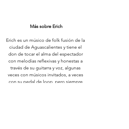
Más sobre Erich
Erich es un músico de folk fusión de la 
ciudad de Aguascalientes y tiene el 
don de tocar el alma del espectador 
con melodías reflexivas y honestas a 
través de su guitarra y voz, algunas 
veces con músicos invitados, a veces 
con su pedal de loop, pero siempre 
entregando todo. Su carrera comenzó 
en el circuito local de bares y cafés 
hasta que llegó a oídos de Gerardo 
Castmu y del productor Gerry Rosado, 
quienes ahora son cómplices de su 
proyecto. 